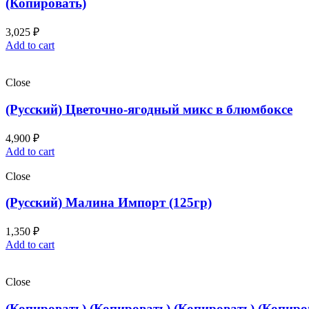
(Копировать)
3,025
₽
Add to cart
Close
(Русский) Цветочно-ягодный микс в блюмбоксе
4,900
₽
Add to cart
Close
(Русский) Малина Импорт (125гр)
1,350
₽
Add to cart
Close
(Копировать) (Копировать) (Копировать) (Копиро