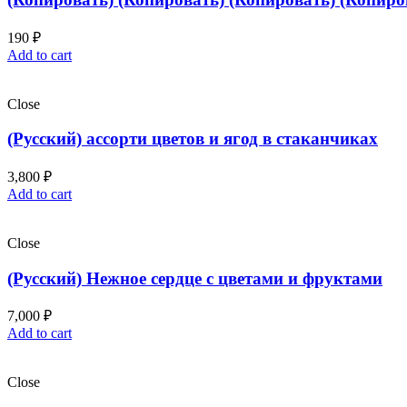
190
₽
Add to cart
Close
(Русский) ассорти цветов и ягод в стаканчиках
3,800
₽
Add to cart
Close
(Русский) Нежное сердце с цветами и фруктами
7,000
₽
Add to cart
Close