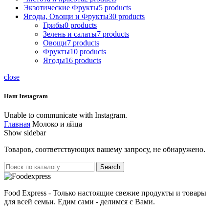
Экзотические Фрукты
5
products
Ягоды, Овощи и Фрукты
30
products
Грибы
0
products
Зелень и салаты
7
products
Овощи
7
products
Фрукты
10
products
Ягоды
16
products
close
Наш Instagram
Unable to communicate with Instagram.
Главная
Молоко и яйца
Show sidebar
Товаров, соответствующих вашему запросу, не обнаружено.
Search
Food Express - Только настоящие свежие продукты и товары
для всей семьи. Едим сами - делимся с Вами.