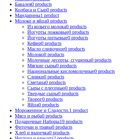
Бакалея
0
products
Колбаса и Сыр
0
products
Мандарины
1
product
Молоко и яйца
0
products
Из козьего молока
0
products
Йогурты ложковые
0
products
Йогурты питьевые
0
products
Кефир
0
products
Масло сливочное
0
products
Молоко
0
products
Молочные десерты, сгущенка
0
products
Мягкие сыры
0
products
Национальные кисломолочные
0
products
Сливки
0
products
Сметана
0
products
Сыры с плесенью
0
products
Твердые сыры
0
products
Творог
0
products
Яйца
0
products
Мороженное и Сладости.
1
product
Мясо и рыба
0
products
Подарочные Наборы
19
products
Фиточаи и травы
0
products
Хлеб и выпечка
0
products
Чистота и красота
2
products