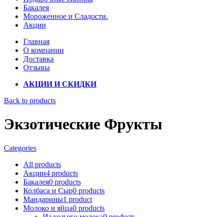
Бакалея
Мороженное и Сладости.
Акции
Главная
О компании
Доставка
Отзывы
АКЦИИ И СКИДКИ
Back to products
Экзотические Фрукты
Categories
All
products
Акции
4
products
Бакалея
0
products
Колбаса и Сыр
0
products
Мандарины
1
product
Молоко и яйца
0
products
Из козьего молока
0
products