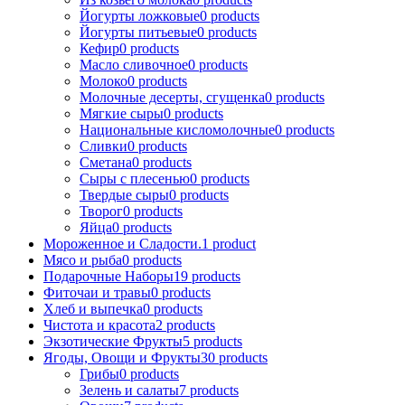
Йогурты ложковые
0
products
Йогурты питьевые
0
products
Кефир
0
products
Масло сливочное
0
products
Молоко
0
products
Молочные десерты, сгущенка
0
products
Мягкие сыры
0
products
Национальные кисломолочные
0
products
Сливки
0
products
Сметана
0
products
Сыры с плесенью
0
products
Твердые сыры
0
products
Творог
0
products
Яйца
0
products
Мороженное и Сладости.
1
product
Мясо и рыба
0
products
Подарочные Наборы
19
products
Фиточаи и травы
0
products
Хлеб и выпечка
0
products
Чистота и красота
2
products
Экзотические Фрукты
5
products
Ягоды, Овощи и Фрукты
30
products
Грибы
0
products
Зелень и салаты
7
products