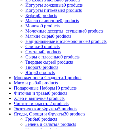
Йогурты ложковые
0
products
Йогурты питьевые
0
products
Кефир
0
products
Масло сливочное
0
products
Молоко
0
products
Молочные десерты, сгущенка
0
products
Мягкие сыры
0
products
Национальные кисломолочные
0
products
Сливки
0
products
Сметана
0
products
Сыры с плесенью
0
products
Твердые сыры
0
products
Творог
0
products
Яйца
0
products
Мороженное и Сладости.
1
product
Мясо и рыба
0
products
Подарочные Наборы
19
products
Фиточаи и травы
0
products
Хлеб и выпечка
0
products
Чистота и красота
2
products
Экзотические Фрукты
5
products
Ягоды, Овощи и Фрукты
30
products
Грибы
0
products
Зелень и салаты
7
products