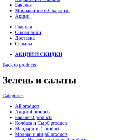
Бакалея
Мороженное и Сладости.
Акции
Главная
О компании
Доставка
Отзывы
АКЦИИ И СКИДКИ
Back to products
Зелень и салаты
Categories
All
products
Акции
4
products
Бакалея
0
products
Колбаса и Сыр
0
products
Мандарины
1
product
Молоко и яйца
0
products
Из козьего молока
0
products